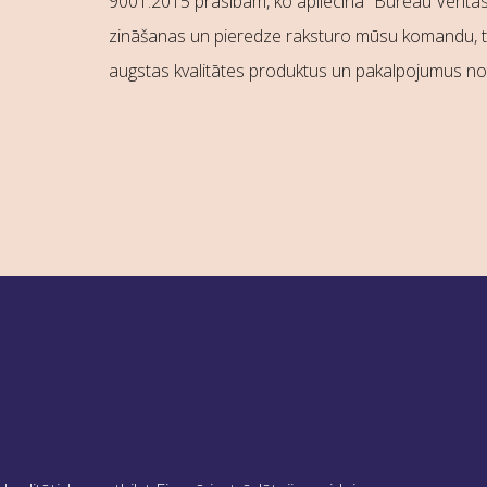
9001:2015 prasībām, ko apliecina “Bureau Veritas La
zināšanas un pieredze raksturo mūsu komandu, tādē
augstas kvalitātes produktus un pakalpojumus no