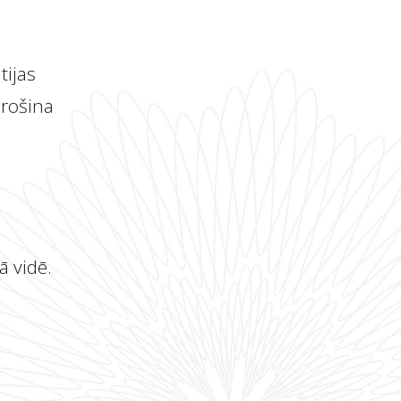
tijas
drošina
ā vidē.