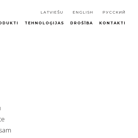
LATVIEŠU
ENGLISH
PУССКИЙ
ODUKTI
TEHNOLOĢIJAS
DROŠĪBA
KONTAKTI
u
te
Esam