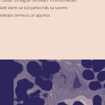
tvija” izsniegtais sertifikāts. Profesionalitāte,
ļ klienti var būt pārliecināti, ka saņems
teiktajos termiņos un apjomos.