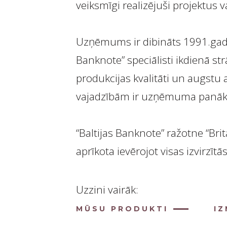
veiksmīgi realizējuši projektus va
Uzņēmums ir dibināts 1991.gadā 
Banknote” speciālisti ikdienā s
produkcijas kvalitāti un augstu a
vajadzībām ir uzņēmuma panāk
“Baltijas Banknote” ražotne “Bri
aprīkota ievērojot visas izvirzī
Uzzini vairāk:
MŪSU PRODUKTI
I