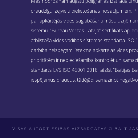
Mēs nodrošinām augstu poligrāfijas izstrādājumu kva
draudzīgu izejvielu pielietošanas nosacījumiem. Pi
par apkārtējās vides saglabāšanu mūsu uzņēmums
sistēmu. “Bureau Veritas Latvija” sertifikāts apli
atbilstoša vides vadības sistēmas standarta IS
darbība neizbēgami ietekmē apkārtējās vides pro
prioritātēm ir nepieciešamība kontrolēt un samaz
standarts LVS ISO 45001:2018 atzīst “Baltijas Bank
iespējamus draudus, tādējādi samazinot negatīvo 
VISAS AUTORTIESĪBAS AIZSARGĀTAS © BALTIJA