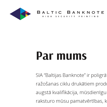
Par mums
SIA “Baltijas Banknote” ir poli
ražošanas ciklu drukātiem prod
augstā kvalifikācija, mūsdienīg
raksturo mūsu pamatvērtības, ka