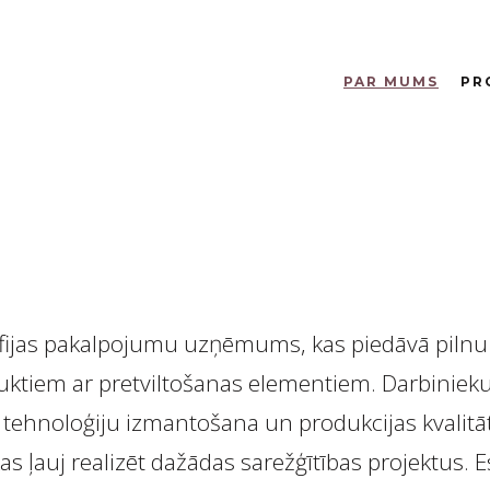
PAR MUMS
PR
grāfijas pakalpojumu uzņēmums, kas piedāvā pilnu
uktiem ar pretviltošanas elementiem. Darbiniek
u tehnoloģiju izmantošana un produkcijas kvalitā
s ļauj realizēt dažādas sarežģītības projektus. 