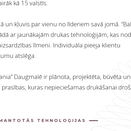
irāk kā 15 valstīs.
un kļuvis par vienu no līderiem savā jomā. “Bal
trādā ar jaunākajām drukas tehnoloģijām, kas no
izsardzības līmeni. Individuāla pieeja klientu
umu atslēga.
tania” Daugmalē ir plānota, projektēta, būvēta un
tās prasības, kuras nepieciešamas drukāšanai droš
ZMANTOTĀS TEHNOLOĢIJAS