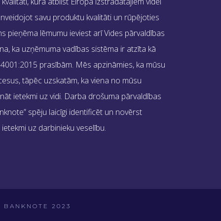
litāti, kura atbilst Eiropā izstrādātajiem videi
lnveidojot savu produktu kvalitāti un rūpējoties
 pieņēma lēmumu ieviest arī Vides pārvaldības
ecina, ka uzņēmuma vadības sistēma ir atzīta kā
O 14001:2015 prasībām. Mēs apzināmies, ka mūsu
cesus, tāpēc uzskatām, ka viena no mūsu
ināt ietekmi uz vidi. Darba drošuma pārvaldības
note” spēju laicīgi identificēt un novērst
ietekmi uz darbinieku veselību.
S BANKNOTE 2023